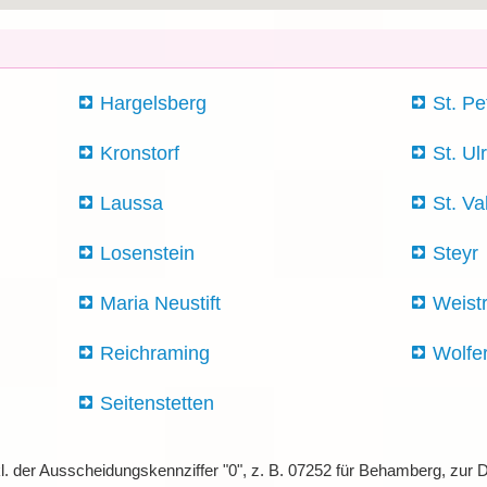
Hargelsberg
St. Pe
Kronstorf
St. Ul
Laussa
St. Va
Losenstein
Steyr
Maria Neustift
Weist
Reichraming
Wolfe
Seitenstetten
kl. der Ausscheidungskennziffer "0", z. B. 07252 für Behamberg, zu