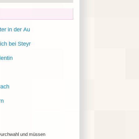
ter in der Au
rich bei Steyr
lentin
rach
rn
r Durchwahl und müssen