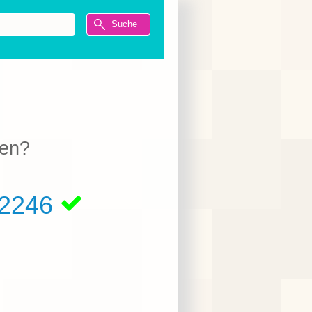
ien?
2246