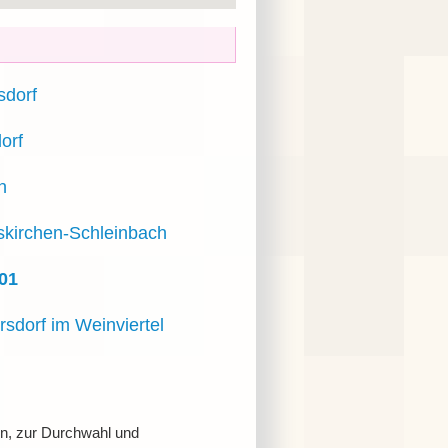
hsdorf
orf
n
hskirchen-Schleinbach
01
sdorf im Weinviertel
en, zur Durchwahl und