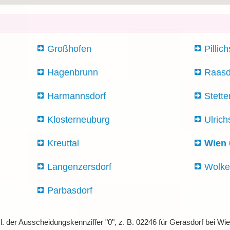
Großhofen
Pillic
Hagenbrunn
Raasd
Harmannsdorf
Stette
Klosterneuburg
Ulric
Kreuttal
Wien 
Langenzersdorf
Wolker
Parbasdorf
l. der Ausscheidungskennziffer "0", z. B. 02246 für Gerasdorf bei Wi