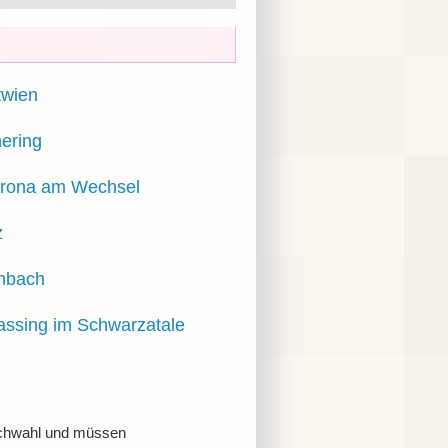
twien
ering
orona am Wechsel
z
enbach
ssing im Schwarzatale
urchwahl und müssen