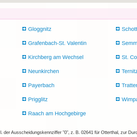
Gloggnitz
Schot
Grafenbach-St. Valentin
Semm
Kirchberg am Wechsel
St. C
Neunkirchen
Ternit
Payerbach
Tratt
Prigglitz
Wimpa
Raach am Hochgebirge
l. der Ausscheidungskennziffer "0", z. B. 02641 für Otterthal, zur D