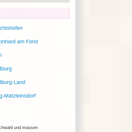
chtshofen
eonhard am Forst
n
lburg
lburg-Land
g-Matzleinsdorf
Durchwahl und müssen