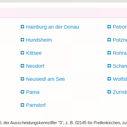
Hainburg an der Donau
Petro
Hundsheim
Potzn
Kittsee
Rohra
Neudorf
Schar
Neusiedl am See
Wolfst
Pama
Zurnd
Parndorf
l. der Ausscheidungskennziffer "0", z. B. 02145 für Prellenkirchen,