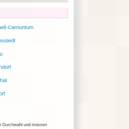
nell-Carnuntum
eusiedl
u
ndorf
hal
orf
 zur Durchwahl und müssen