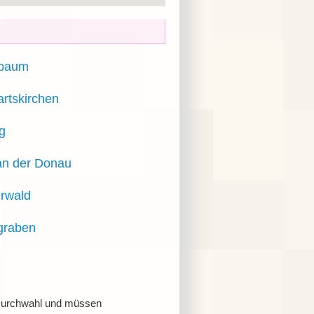
sbaum
artskirchen
ng
 an der Donau
rwald
graben
r Durchwahl und müssen