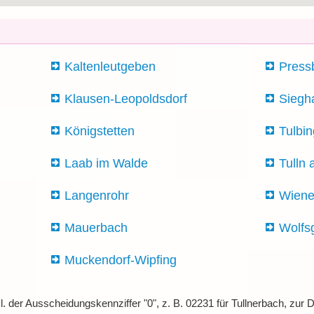
Kaltenleutgeben
Pres
Klausen-Leopoldsdorf
Siegh
Königstetten
Tulbi
Laab im Walde
Tulln
Langenrohr
Wiene
Mauerbach
Wolfs
Muckendorf-Wipfing
l. der Ausscheidungskennziffer "0", z. B. 02231 für Tullnerbach, zu