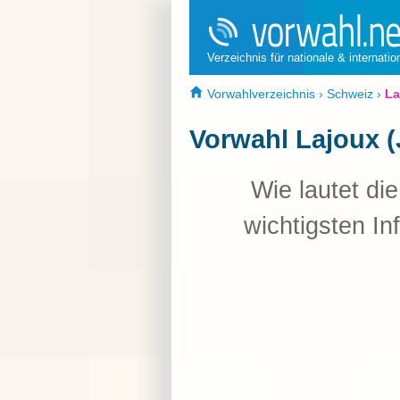
Verzeichnis für nationale & internati
Vorwahlverzeichnis
›
Schweiz
›
La
Vorwahl Lajoux (
Wie lautet di
wichtigsten In