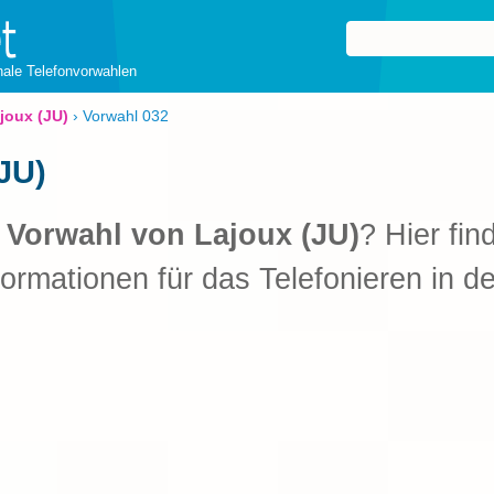
onale Telefonvorwahlen
joux (JU)
›
Vorwahl 032
JU)
e
Vorwahl von Lajoux (JU)
? Hier fin
formationen für das Telefonieren in d