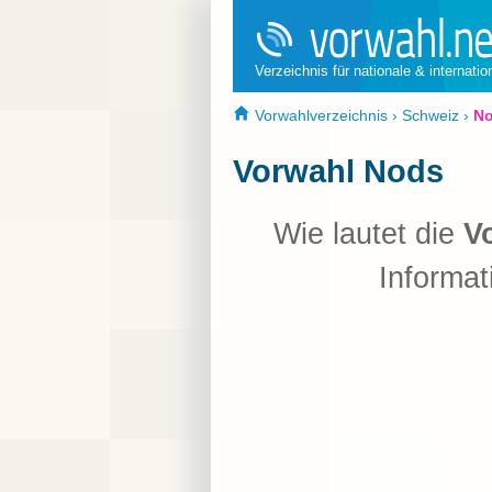
Verzeichnis für nationale & internati
Vorwahlverzeichnis
›
Schweiz
›
N
Vorwahl Nods
Wie lautet die
V
Informat