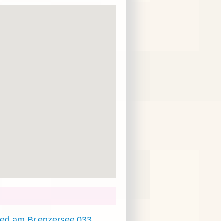
ied am Brienzersee 033