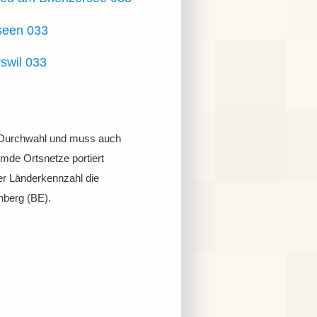
seen 033
rswil 033
ur Durchwahl und muss auch
mde Ortsnetze portiert
er Länderkennzahl die
nberg (BE).