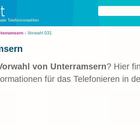
onale Telefonvorwahlen
terramsern
›
Vorwahl 031
msern
Vorwahl von Unterramsern
? Hier fi
formationen für das Telefonieren in d