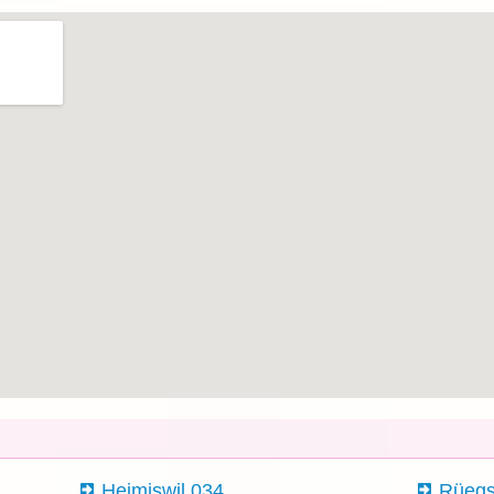
Heimiswil 034
Rüegs