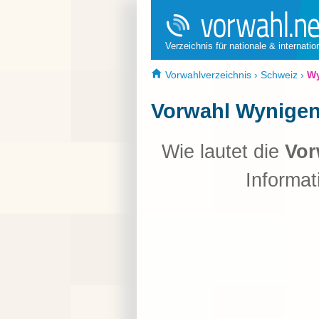
Verzeichnis für nationale & internati
Vorwahlverzeichnis
›
Schweiz
›
W
Vorwahl Wynige
Wie lautet die
Vor
Informat