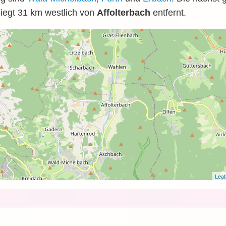
iegt 31
km
westlich von
Affolterbach
entfernt.