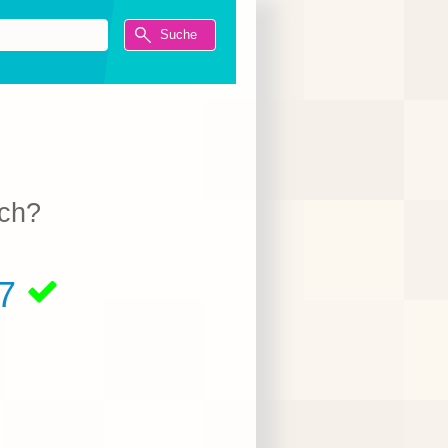
ach?
07