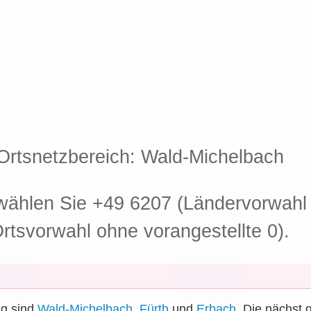
Ortsnetzbereich: Wald-Michelbach
ählen Sie +49 6207 (Ländervorwahl 
rtsvorwahl ohne vorangestellte 0).
ng sind
Wald-Michelbach
,
Fürth
und
Erbach
. Die nächst 