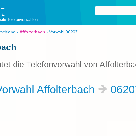
onale Telefonvorwahlen
tschland
›
Affolterbach
›
Vorwahl 06207
bach
tet die Telefonvorwahl von Affolterb
orwahl Affolterbach
062