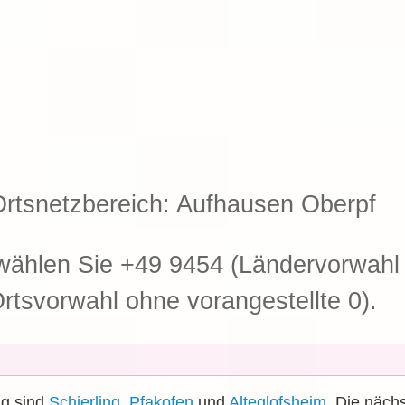
rtsnetzbereich: Aufhausen Oberpf
ählen Sie +49 9454 (Ländervorwahl 
rtsvorwahl ohne vorangestellte 0).
ng sind
Schierling
,
Pfakofen
und
Alteglofsheim
. Die nächs