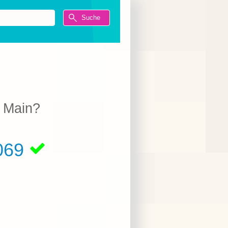
m Main?
069