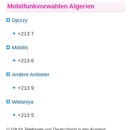
Mobilfunkvorwahlen Algerien
Djezzy
+213 7
Mobilis
+213 6
Andere Anbieter
+213 9
Wataniya
+213 5
1) Gilt für Telefonate von Deutschland in das Ausland