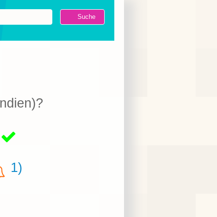
Indien)?
2
1)