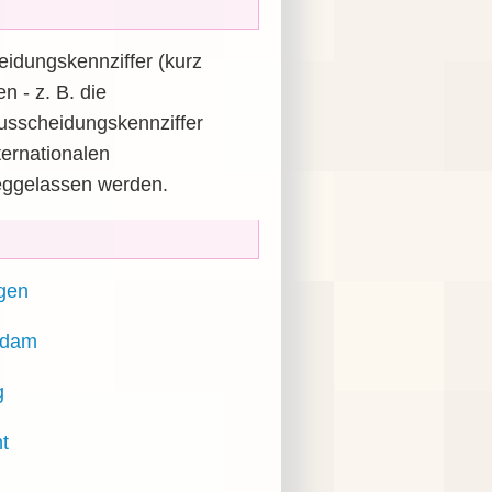
eidungskennziffer (kurz
 - z. B. die
Ausscheidungskennziffer
nternationalen
weggelassen werden.
gen
rdam
g
ht