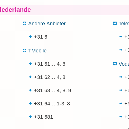
iederlande
Andere Anbieter
Tele
+31 6
+
+
TMobile
+31 61…
4, 8
Vod
+31 62…
4, 8
+
+31 63…
4, 8, 9
+
+31 64…
1-3, 8
+
+31 681
+