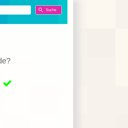
de?
1