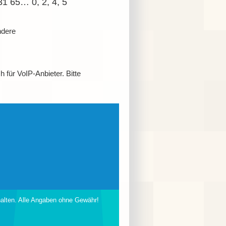
31 65…
0, 2, 4, 5
ndere
 für VoIP-Anbieter. Bitte
halten. Alle Angaben ohne Gewähr!