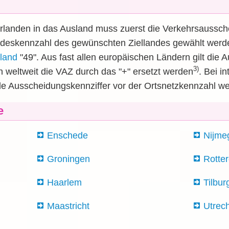
rlanden in das Ausland muss zuerst die Verkehrsaussch
ndeskennzahl des gewünschten Ziellandes gewählt werden
land
"49". Aus fast allen europäischen Ländern gilt die 
3)
n weltweit die VAZ durch das "+" ersetzt werden
. Bei i
ale Ausscheidungskennziffer vor der Ortsnetzkennzahl 
e
Enschede
Nijme
Groningen
Rotte
Haarlem
Tilbur
Maastricht
Utrec