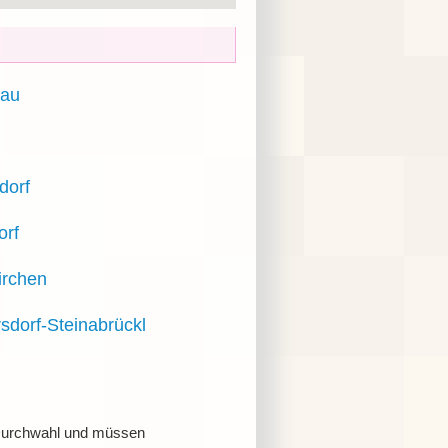
nau
dorf
orf
irchen
sdorf-Steinabrückl
r Durchwahl und müssen