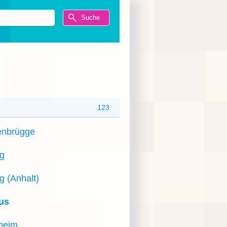
123
nbrügge
g
g (Anhalt)
us
sheim