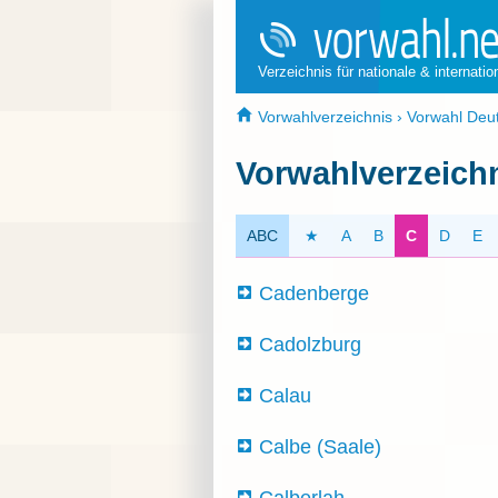
Verzeichnis für nationale & internati
Vorwahlverzeichnis
›
Vorwahl Deu
Vorwahlverzeich
ABC
★
A
B
C
D
E
Cadenberge
Cadolzburg
Calau
Calbe (Saale)
Calberlah