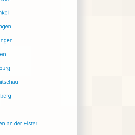
nkel
ingen
ingen
ßen
burg
itschau
zberg
z
en an der Elster