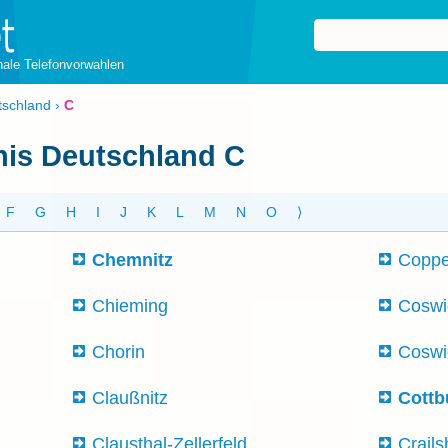
onale Telefonvorwahlen
tschland
›
C
nis Deutschland C
F
G
H
I
J
K
L
M
N
O
⟩
Chemnitz
Coppe
Chieming
Coswi
Chorin
Coswi
Claußnitz
Cottb
Clausthal-Zellerfeld
Crail