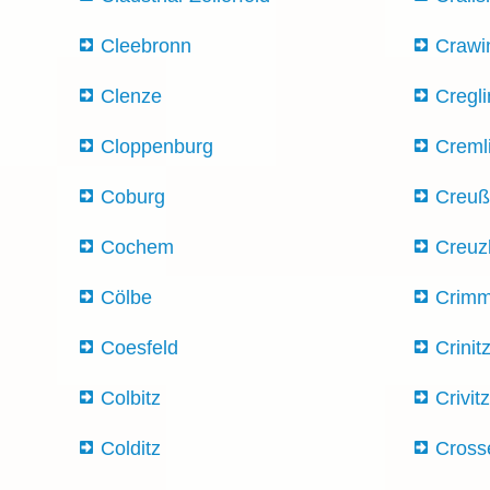
Cleebronn
Crawi
Clenze
Cregl
Cloppenburg
Creml
Coburg
Creu
Cochem
Creuz
Cölbe
Crimm
Coesfeld
Crinit
Colbitz
Crivit
Colditz
Cross