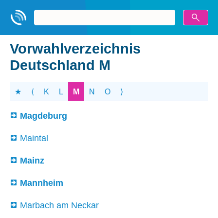
Vorwahlverzeichnis
Deutschland M
★
⟨
K
L
M
N
O
⟩
Magdeburg
Maintal
Mainz
Mannheim
Marbach am Neckar