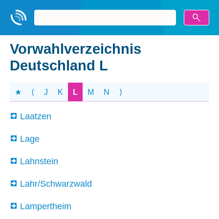
Vorwahlverzeichnis
Deutschland L
★
⟨
J
K
L
M
N
⟩
Laatzen
Lage
Lahnstein
Lahr/Schwarzwald
Lampertheim